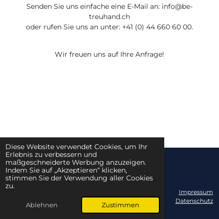
Senden Sie uns einfache eine E-Mail an: info@be-
treuhand.ch
oder rufen Sie uns an unter:
+41 (0) 44 660 60 00
.
Wir freuen uns auf Ihre Anfrage!
Diese Website verwendet Cookies, um Ihr
Erlebnis zu verbessern und
maßgeschneiderte Werbung anzuzeigen.
© 2026 - BE Treuhand GmbH
Indem Sie auf „Akzeptieren“ klicken,
stimmen Sie der Verwendung aller Cookies
zu.
Impressum
Datenschutz
Ablehnen
Zustimmen